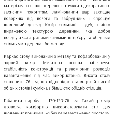
матеріалу на основі деревної стружки з декоративно-
захисним покриттям. Ламінований шар захищає
поверхню від вологи та забруднень і спрощує
щоденний догляд. Колір стільниці — дуб, з чітко
вираженою текстурою деревини, яка добре
поєднується з різними стилями інтер’єру та обідніми
стільцями з дерева або металу.
Каркас столу виконаний з металу та пофарбований у
чорний колір. Металева основа забезпечує
стабільність конструкції та рівномірний розподіл
навантаження під час використання. Висота столу
становить 76 см, що відповідає стандартній висоті
обідніх столів і сумісна з більшістю обідніх стільців.
Габарити виробу — 120×120×76 см. Такий розмір
дозволяє комфортно використовувати стіл для
щоденних прийомів їжі без перевантаження простору.