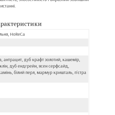
истанні.
арактеристики
альня, HoReCa
, антрацит, дуб крафт золотий, кашемір,
клін, дуб ендгрейн, ясен серфсайд,
амінь, білий перл, мармур кришталь, пʼєтра