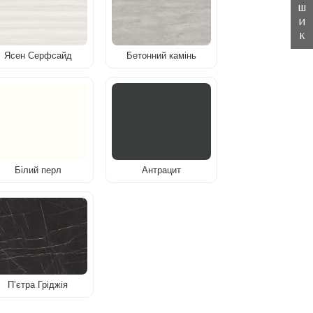
ш
и
к
Ясен Серфсайд
Бетонний камінь
Білий перл
Антрацит
Пʼєтра Гріджія