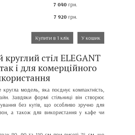
7 040
грн.
7 920
грн.
Купити в 1 клік
У кошик
й круглий стіл ELEGANT
 так і для комерційного
икористання
е кругла модель, яка поєднує компактність,
айн. Завдяки формі стільниці він створює
ування без кутів, що особливо зручно для
х зон, а також для використання у кафе чи
рах 80, 90 та 110 см при висоті 75 см, що