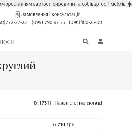
ням вартості сировини та собівартості меблів, фактична 
Замовлення і консультація
68)772-27-25
(099) 796 97 23
(096)486-25-08
НОСТІ
круглий
ID:
17311
Наявність:
на складі
6 710
грн.