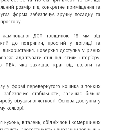
альний розмір під конкретне приміщення та
Кругла форма забезпечує зручну посадку та
простору.
 з ламінованої ДСП товщиною 18 мм від
ійкий до подряпин, простий у догляді та
використання. Поверхня доступна у різних
воляє адаптувати стіл під стиль інтер’єру.
ю ПВХ, яка захищає краї від вологи та
лу у формі перевернутого кошика з тонких
 забезпечує стабільність, залишає більше
иробу візуальної легкості. Основа доступна у
му кольорі.
 кухонь, віталень, обідніх зон і комерційних
актність, зносостійкість і виразний зовнішній