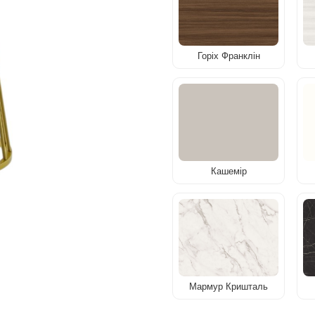
Горіх Франклін
Кашемір
Мармур Кришталь