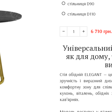
стільниця D90
стільниця D110
6 710
грн.
Універсальни
як для дому,
в
Стіл обідній ELEGANT — ц
зручність і виразний диз
комфортну зону для спілк
кухонь, віталень, обідні
кав’ярнях.
Модель доступна у діамет