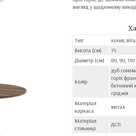
вигляд у щоденному викор
Х
Тип
кухня, віт
Висота (см)
75
Діаметр (см)
80, 90, 110
дуб сонома
горіх фран
Колір
бетонний к
гріджія
Матеріал
метал
каркаса
Матеріал
ДСП
стільниці