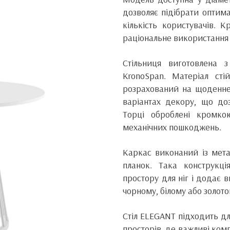
дозволяє підібрати оптим
кількість користувачів. 
раціональне використання 
Стільниця виготовлена
KronoSpan. Матеріал ст
розрахований на щоденне 
варіантах декору, що доз
Торці оброблені кромко
механічних пошкоджень.
Каркас виконаний із мета
планок. Така конструкція
простору для ніг і додає в
чорному, білому або золото
Стіл ELEGANT підходить для
просторів, де важливі комп