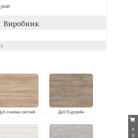
дний
Виробник
ax
Дуб сонома світлий
Дуб Ендгрейн
к
о