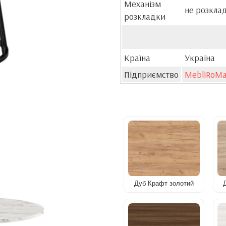
Механізм
не розкла
розкладки
Країна
Україна
Підприємство
MebliRoM
Дуб Крафт золотий