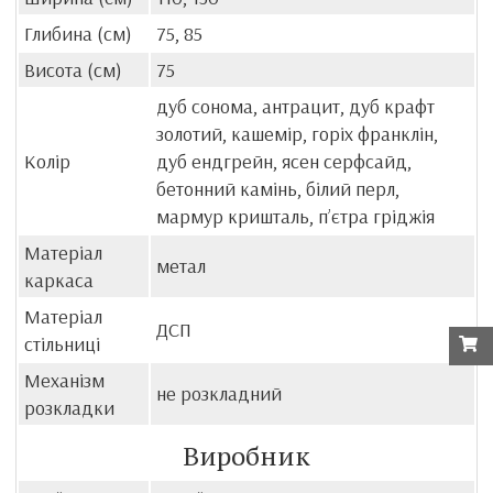
Глибина (см)
75, 85
Висота (см)
75
дуб сонома, антрацит, дуб крафт
золотий, кашемір, горіх франклін,
Колір
дуб ендгрейн, ясен серфсайд,
бетонний камінь, білий перл,
мармур кришталь, пʼєтра гріджія
Матеріал
метал
каркаса
Матеріал
ДСП
стільниці
Механізм
не розкладний
розкладки
Виробник