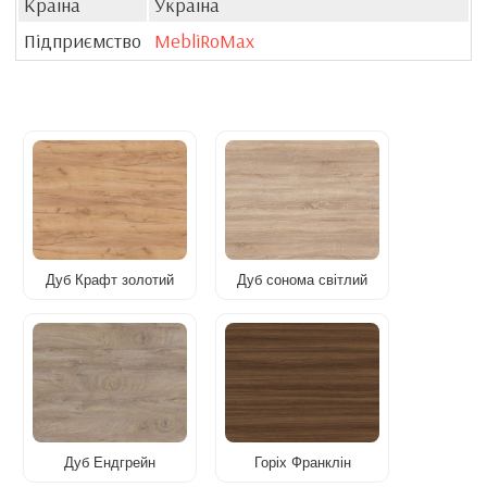
Країна
Україна
Підприємство
MebliRoMax
Дуб Крафт золотий
Дуб сонома світлий
Дуб Ендгрейн
Горіх Франклін