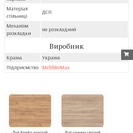
Матеріал
ДСП
стільниці
Механізм
не розкладний
розкладки
Виробник
Країна
Україна
Підприємство
MebliRoMax
Дуб Крафт золотий
Дуб сонома світлий