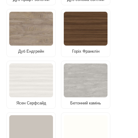
Дуб Ендгрейн
Горіх Франклін
Ясен Серфсайд
Бетонний камінь