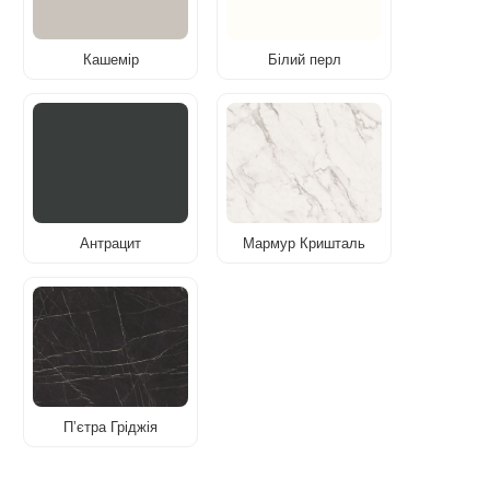
Кашемір
Білий перл
Антрацит
Мармур Кришталь
Пʼєтра Гріджія