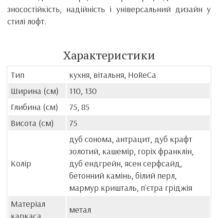
зносостійкість, надійність і універсальний дизайн у
стилі лофт.
Характеристики
Тип
кухня, вітальня, HoReCa
Ширина (см)
110, 130
Глибина (см)
75, 85
Висота (см)
75
дуб сонома, антрацит, дуб крафт
золотий, кашемір, горіх франклін,
Колір
дуб ендгрейн, ясен серфсайд,
бетонний камінь, білий перл,
мармур кришталь, пʼєтра гріджія
Матеріал
метал
каркаса