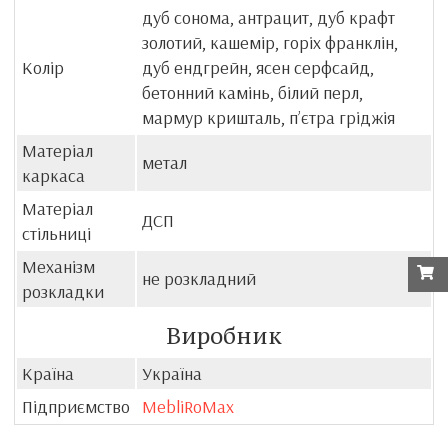
дуб сонома, антрацит, дуб крафт
золотий, кашемір, горіх франклін,
Колір
дуб ендгрейн, ясен серфсайд,
бетонний камінь, білий перл,
мармур кришталь, пʼєтра гріджія
Матеріал
метал
каркаса
Матеріал
ДСП
стільниці
Механізм
не розкладний
розкладки
Виробник
Країна
Україна
Підприємство
MebliRoMax