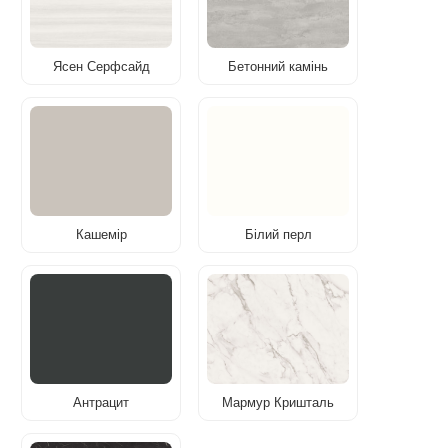
Ясен Серфсайд
Бетонний камінь
Кашемір
Білий перл
Антрацит
Мармур Кришталь