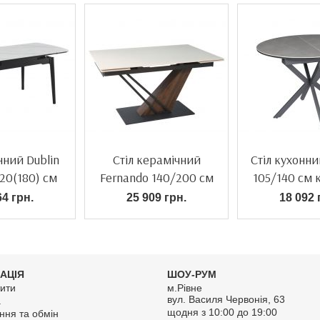
нний Dublin
Стіл керамічний
Стіл кухонн
120(180) см
Fernando 140/200 см
105/140 см 
64 грн.
25 909 грн.
18 092 
АЦІЯ
ШОУ-РУМ
ити
м.Рівне
вул. Василя Червонія, 63
а
щодня з 10:00 до 19:00
ння та обмін