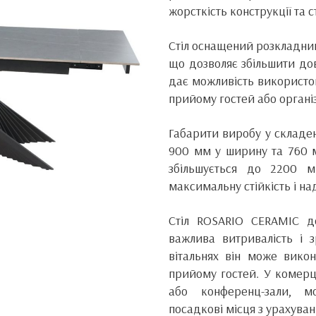
жорсткість конструкції та с
Стіл оснащений розкладни
що дозволяє збільшити до
дає можливість використов
прийому гостей або організ
Габарити виробу у складе
900 мм у ширину та 760 м
збільшується до 2200 м
максимальну стійкість і над
Стіл ROSARIO CERAMIC д
важлива витривалість і з
вітальнях він може викон
прийому гостей. У комерці
або конференц-зали, м
посадкові місця з урахуванн