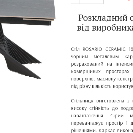
Розкладний 
від виробник
Стіл ROSARIO CERAMIC 16
чорним металевим кар
розрахований на інтенс
комерційних просторах
поверхню, масивну констр
під різну кількість користув
Стільниця виготовлена з
високу стійкість до подр
навантаження. Сірий 
перевантажує простір і 
рішеннями. Каркас викона