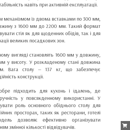
табільність навіть при активній експлуатації.
м механізмом із двома вставками по 300 мм,
вжину з 1600 мм до 2200 мм. Такий формат
увати стіл як для щоденних обідів, так і для
ації великих посадкових зон.
ному вигляді становлять 1600 мм у довжину,
м у висоту. У розкладеному стані довжина
м. Вага столу — 137 кг, що забезпечує
ійність конструкції.
обре підходить для кухонь і їдалень, де
ручність у повсякденному використанні. У
увати роль основного обіднього столу для
йних просторах, таких як ресторани, готелі
одель дозволяє ефективно організувати
ям змінної кількості відвідувачів.