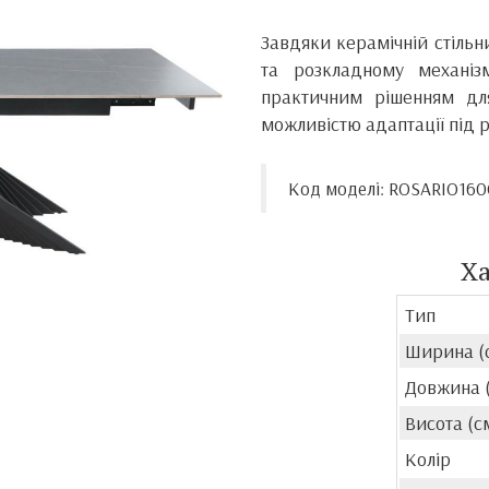
Завдяки керамічній стільн
та розкладному механіз
практичним рішенням для
можливістю адаптації під р
Код моделі: ROSARIO16
Х
Тип
Ширина (
Довжина 
Висота (с
Колір