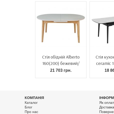
Стіл обідній Alberto
Стіл кухо
160(200) бежевий/
ceramic 
дерево
21 703 грн.
18 8
КОМПАНІЯ
ІНФОРМ
Каталог
Як оплат
Блог
Доставк
Про нас
Поверне