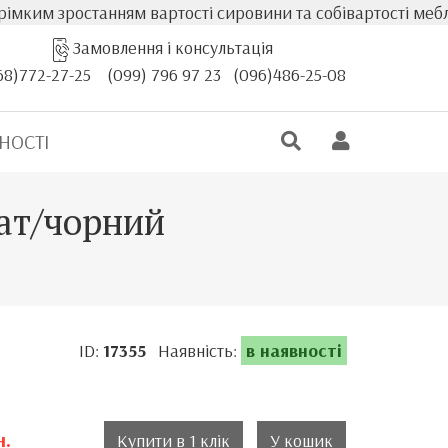
м зростанням вартості сировини та собівартості меблів, ф
Замовлення і консультація
68)772-27-25
(099) 796 97 23
(096)486-25-08
НОСТІ
мат/чорний
ID:
17355
Наявність:
в наявності
н.
Купити в 1 клік
У кошик