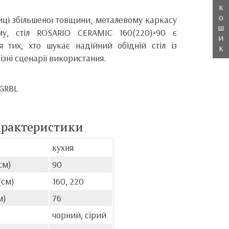
к
о
иці збільшеної товщини, металевому каркасу
ш
му, стіл ROSARIO CERAMIC 160(220)×90 є
и
 тих, хто шукає надійний обідній стіл із
к
ізні сценарії використання.
0GRBL
арактеристики
кухня
см)
90
(см)
160, 220
м)
76
чорний, сірий