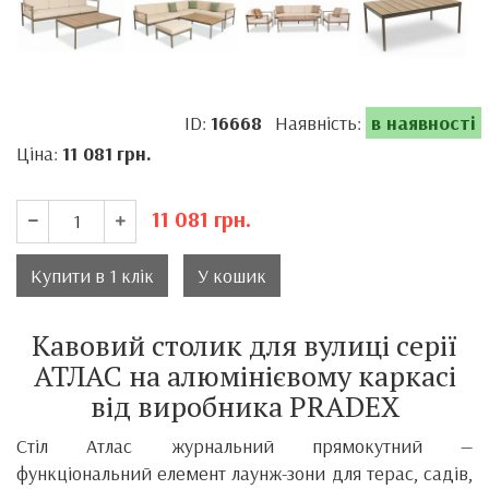
ID:
16668
Наявність:
в наявності
Ціна:
11 081
грн.
11 081
грн.
Купити в 1 клік
У кошик
Кавовий столик для вулиці серії
АТЛАС на алюмінієвому каркасі
від виробника PRADEX
Стіл Атлас журнальний прямокутний —
функціональний елемент лаунж-зони для терас, садів,