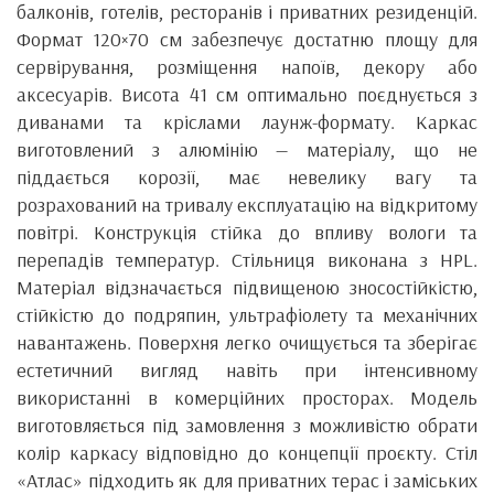
балконів, готелів, ресторанів і приватних резиденцій.
Формат 120×70 см забезпечує достатню площу для
сервірування, розміщення напоїв, декору або
аксесуарів. Висота 41 см оптимально поєднується з
диванами та кріслами лаунж-формату. Каркас
виготовлений з алюмінію — матеріалу, що не
піддається корозії, має невелику вагу та
розрахований на тривалу експлуатацію на відкритому
повітрі. Конструкція стійка до впливу вологи та
перепадів температур. Стільниця виконана з HPL.
Матеріал відзначається підвищеною зносостійкістю,
стійкістю до подряпин, ультрафіолету та механічних
навантажень. Поверхня легко очищується та зберігає
естетичний вигляд навіть при інтенсивному
використанні в комерційних просторах. Модель
виготовляється під замовлення з можливістю обрати
колір каркасу відповідно до концепції проєкту. Стіл
«Атлас» підходить як для приватних терас і заміських