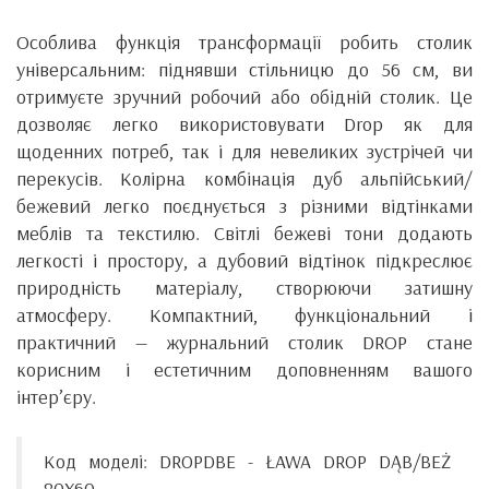
Особлива функція трансформації робить столик
універсальним: піднявши стільницю до 56 см, ви
отримуєте зручний робочий або обідній столик. Це
дозволяє легко використовувати Drop як для
щоденних потреб, так і для невеликих зустрічей чи
перекусів. Колірна комбінація дуб альпійський/
бежевий легко поєднується з різними відтінками
меблів та текстилю. Світлі бежеві тони додають
легкості і простору, а дубовий відтінок підкреслює
природність матеріалу, створюючи затишну
атмосферу. Компактний, функціональний і
практичний — журнальний столик DROP стане
корисним і естетичним доповненням вашого
інтер’єру.
Код моделі: DROPDBE - ŁAWA DROP DĄB/BEŻ
80X60