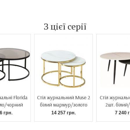
З цієї серії
альні Florida
Стіл журнальний Muse 2
Стіл журналь
кло/чорний
білий мармур/золото
2шт. білий
6 грн.
14 257 грн.
7 240 г