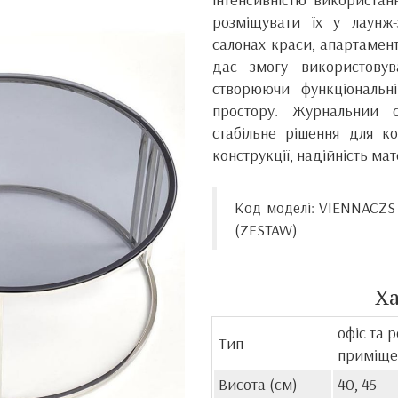
розміщувати їх у лаунж-з
салонах краси, апартамент
дає змогу використову
створюючи функціональні 
простору. Журнальний 
стабільне рішення для ко
конструкції, надійність мате
Код моделі: VIENNACZ
(ZESTAW)
Х
офіс та 
Тип
приміще
Висота (см)
40, 45