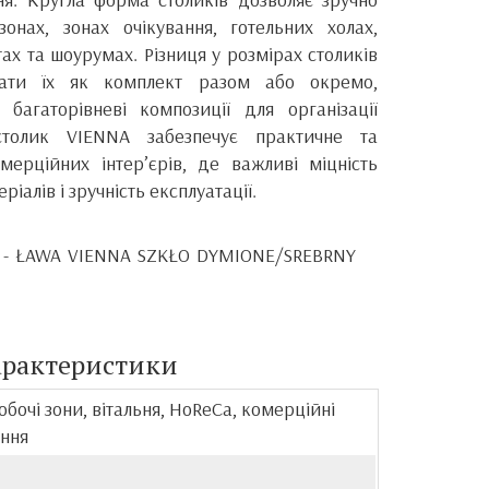
онах, зонах очікування, готельних холах,
ах та шоурумах. Різниця у розмірах столиків
вати їх як комплект разом або окремо,
багаторівневі композиції для організації
столик VIENNA забезпечує практичне та
мерційних інтер’єрів, де важливі міцність
ріалів і зручність експлуатації.
S - ŁAWA VIENNA SZKŁO DYMIONE/SREBRNY
арактеристики
робочі зони, вітальня, HoReCa, комерційні
ння