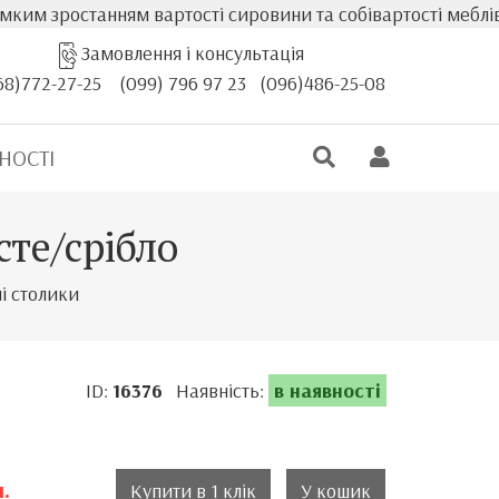
танням вартості сировини та собівартості меблів, фактич
Замовлення і консультація
68)772-27-25
(099) 796 97 23
(096)486-25-08
НОСТІ
те/срібло
і столики
ID:
16376
Наявність:
в наявності
.
Купити в 1 клік
У кошик