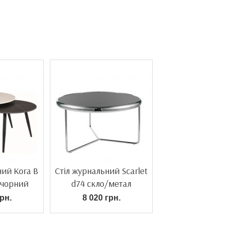
ний Kora B
Стіл журнальний Scarlet
/чорний
d74 скло/метал
рн.
8 020 грн.