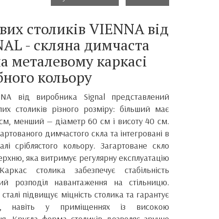
вих столиків VIENNA від
AL - скляна димчаста
на металевому каркасі
бного кольору
NA від виробника Signal представлений
их столиків різного розміру: більший має
 см, менший — діаметр 60 см і висоту 40 см.
агартованого димчастого скла та інтегровані в
алі сріблястого кольору. Загартоване скло
верхню, яка витримує регулярну експлуатацію
аркас столика забезпечує стабільність
ний розподіл навантаження на стільницю.
сталі підвищує міцність столика та гарантує
ію, навіть у приміщеннях із високою
ня. Кругла форма столиків дозволяє зручно