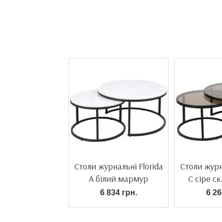
Столи журнальні Florida
Столи журн
А білий мармур
С сіре с
6 834 грн.
6 26