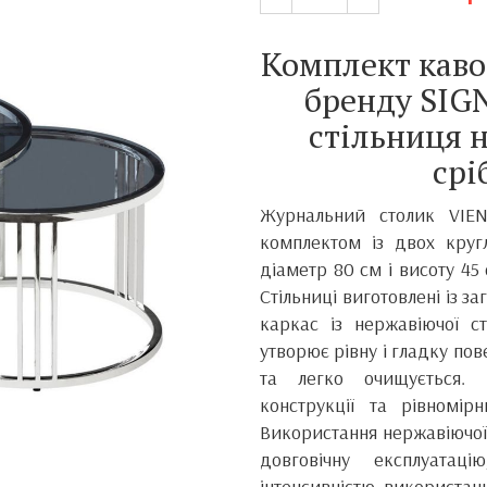
Комплект каво
бренду SIGN
стільниця 
срі
Журнальний столик VIEN
комплектом із двох кругл
діаметр 80 см і висоту 45
Стільниці виготовлені із з
каркас із нержавіючої ст
утворює рівну і гладку по
та легко очищується. К
конструкції та рівномір
Використання нержавіючої 
довговічну експлуатац
інтенсивністю використан