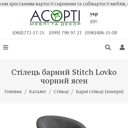
м зростанням вартості сировини та собівартості меблів, ф
укр
рус
(068)772-27-25
(099) 796 97 23
(096)486-25-08
Стілець барний Stitch Lovko
чорний ясен
Головна
Каталог
Стільці
Барні стільці (хокери)