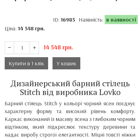
ID:
16985
Наявність:
в наявності
Ціна:
14 548
грн.
14 548
грн.
Купити в 1 клік
У кошик
Дизайнерський барний стілець
Stitch від виробника Lovko
Барний стілець Stitch у кольорі чорний ясен поєднує
характерну форму та високий рівень комфорту.
Каркас виконаний із масиву ясена з глибоким чорним
відтінком, який підкреслює текстуру деревини та
надає виробу строгої елегантності. Міцні товсті ніжки