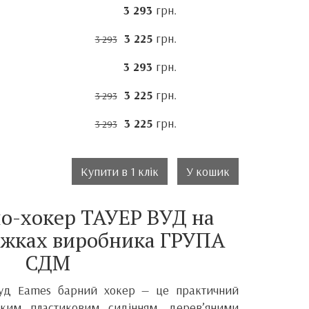
3 293
грн.
3 225
грн.
3 293
3 293
грн.
3 225
грн.
3 293
3 225
грн.
3 293
Купити в 1 клік
У кошик
ло-хокер ТАУЕР ВУД на
іжках виробника ГРУПА
СДМ
Вуд Eames барний хокер — це практичний
тким пластиковим сидінням, дерев’яними