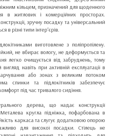
ніжним кільцем, призначений для щоденного
ння в житлових і комерційних просторах.
онструкції, зручну посадку та універсальний
ся в різні типи інтер’єрів.
длокітниками виготовлене з поліпропілену.
ійкий, не вбирає вологу, не деформується та
хня легко очищується від забруднень, тому
й вигляд навіть при активній експлуатації в
харчування або зонах з великим потоком
ма спинки та підлокітників забезпечує
 комфорт під час тривалого сидіння.
рального дерева, що надає конструкції
. Металева кругла підніжка, пофарбована в
ійкість каркаса та слугує додатковою опорою
ажливо для високої посадки. Стілець не
гулярні навантаження та підходить для