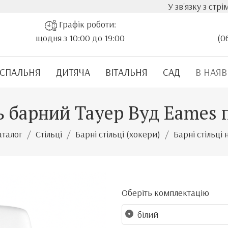
У зв'язку з стрімким зростанням вар
Графік роботи:
щодня з 10:00 до 19:00
(0
СПАЛЬНЯ
ДИТЯЧА
ВІТАЛЬНЯ
САД
В НАЯВ
ь барний Тауер Вуд Eames 
аталог
Стільці
Барні стільці (хокери)
Барні стільці
Оберіть комплектацію
білий