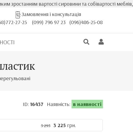
тості сировини та собівартості меблів, фактична вартіст
Замовлення і консультація
68)772-27-25
(099) 796 97 23
(096)486-25-08
НОСТІ
пластик
 нерегульовані
ID:
16437
Наявність:
в наявності
3 225
грн.
3 293