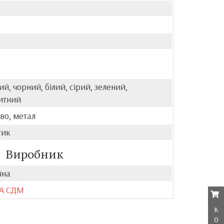
й, чорний, білий, сірий, зелений,
итний
во, метал
тик
Виробник
їна
А СДМ
к
о