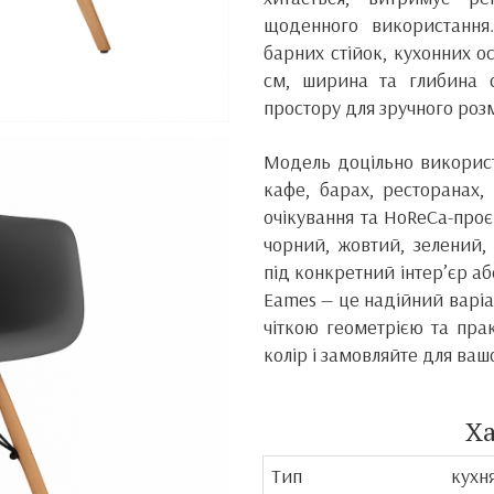
щоденного використання
барних стійок, кухонних ос
см, ширина та глибина 
простору для зручного роз
Модель доцільно використо
кафе, барах, ресторанах,
очікування та HoReCa-проє
чорний, жовтий, зелений,
під конкретний інтер’єр а
Eames — це надійний варіан
чіткою геометрією та пра
колір і замовляйте для ваш
Х
Тип
кухн