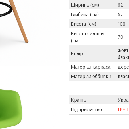
Ширина (см)
62
Глибина (см)
62
Висота (см)
108
Висота сидіння
70
(см)
жовти
Колір
блак
Матеріал каркаса
дере
Матеріал оббивки
плас
Країна
Укра
Підприємство
ГРУП