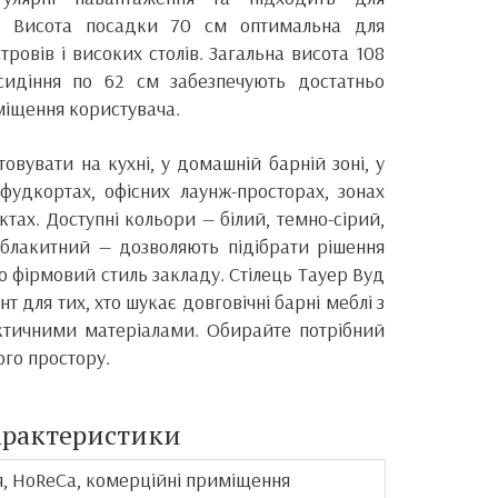
. Висота посадки 70 см оптимальна для
тровів і високих столів. Загальна висота 108
сидіння по 62 см забезпечують достатньо
міщення користувача.
вувати на кухні, у домашній барній зоні, у
 фудкортах, офісних лаунж-просторах, зонах
ктах. Доступні кольори — білий, темно-сірий,
 блакитний — дозволяють підібрати рішення
бо фірмовий стиль закладу. Стілець Тауер Вуд
т для тих, хто шукає довговічні барні меблі з
ктичними матеріалами. Обирайте потрібний
ого простору.
арактеристики
я, HoReCa, комерційні приміщення