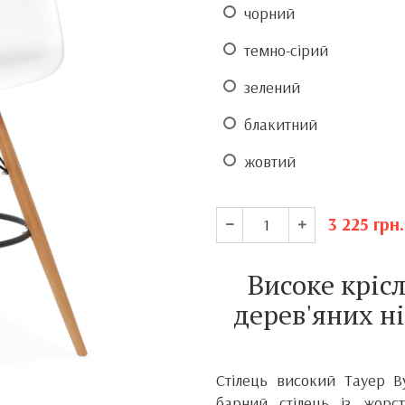
чорний
темно-сірий
зелений
блакитний
жовтий
3 225
грн.
Високе кріс
дерев'яних н
Стілець високий Тауер 
барний стілець із жорс