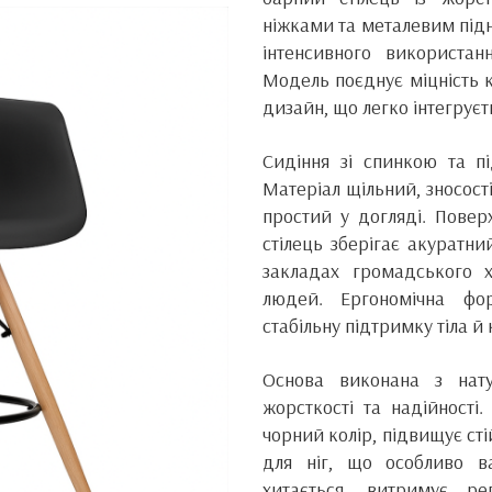
ніжками та металевим під
інтенсивного використа
Модель поєднує міцність к
дизайн, що легко інтегруєть
Сидіння зі спинкою та пі
Матеріал щільний, зносост
простий у догляді. Повер
стілець зберігає акуратни
закладах громадського 
людей. Ергономічна фор
стабільну підтримку тіла й
Основа виконана з нату
жорсткості та надійності
чорний колір, підвищує ст
для ніг, що особливо в
хитається, витримує ре