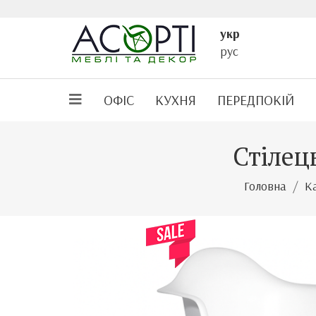
укр
рус
ОФІС
КУХНЯ
ПЕРЕДПОКІЙ
Стілец
Головна
К