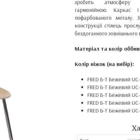
зробить атмосферу 
гармонійною.
Каркас і
пофарбованого металу.
конструкції стілець прос
бездоганного зовнішнього 
Матеріал та колір оббив
Колір ніжок (на вибір):
FRED Б-Т Бежевий UC
FRED Б-Т Бежевий UC-
FRED Б-Т Бежевий UC-
FRED Б-Т Бежевий UC-
FRED Б-Т Бежевий UC
Х