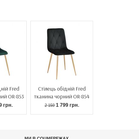
дній Fred
Стілець обідній Fred
ний OR-853
тканина чорний OR-854
9 грн.
1 799 грн.
2 159
МИ В СОЦМЕРЕЖАХ