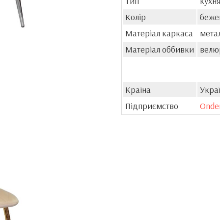
Тип
кухня
Колір
беже
Матеріал каркаса
мета
Матеріал оббивки
велю
Країна
Укра
Підприємство
Onde