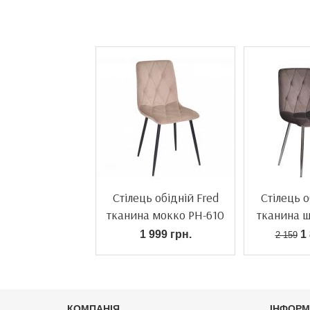
Стілець обідній Fred
Стілець о
тканина мокко PH-610
тканина 
1 999 грн.
1 
2 159
КОМПАНІЯ
ІНФОРМ