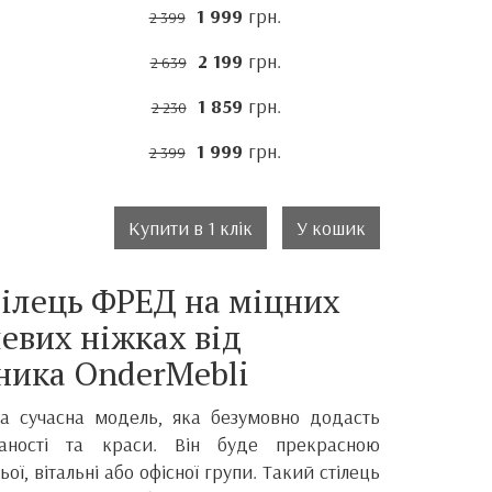
1 999
грн.
2 399
2 199
грн.
2 639
1 859
грн.
2 230
1 999
грн.
2 399
Купити в 1 клік
У кошик
ілець ФРЕД на міцних
евих ніжках від
ника
OnderMebli
та сучасна модель, яка безумовно додасть
каності та краси.
Він
буде прекрасною
ої, вітальні або офісної групи. Такий стілець