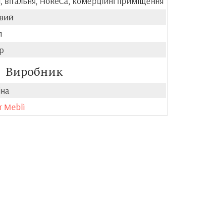
, вітальня, HoReCa, комерційні приміщення
вий
л
р
Виробник
їна
r Mebli