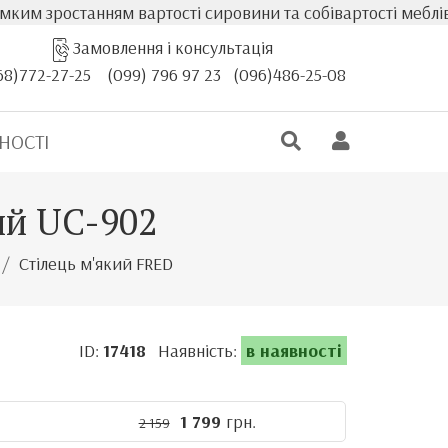
останням вартості сировини та собівартості меблів, факт
Замовлення і консультація
68)772-27-25
(099) 796 97 23
(096)486-25-08
НОСТІ
ий UC-902
Стілець м'який FRED
ID:
17418
Наявність:
в наявності
1 799
грн.
2 159