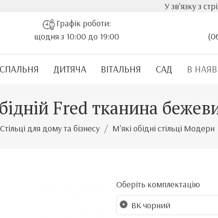
У зв'язку з стрімким зр
Графік роботи:
щодня з 10:00 до 19:00
(0
СПАЛЬНЯ
ДИТЯЧА
ВІТАЛЬНЯ
САД
В НАЯВ
обідній Fred тканина бежев
Стільці для дому та бізнесу
М'які обідні стільці Модерн
Оберіть комплектацію
BK чорний