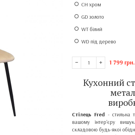
CH хром
GD золото
WT білий
WD під дерево
1 799
грн.
Кухонний ст
метал
вироб
Стілець Fred
- стильна 
вашому інтер'єру вишу
складовою будь-якої обіднь