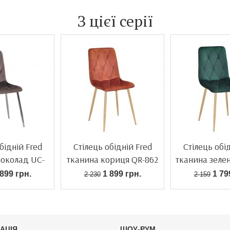
З цієї серії
бідній Fred
Стілець обідній Fred
Стілець обі
шоколад UC-
тканина кориця QR-862
тканина зеле
908
899 грн.
1 899 грн.
1 79
2 230
2 159
АЦІЯ
ШОУ-РУМ