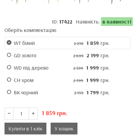
ID:
17422
Наявність:
в наявності
Оберіть комплектацію
WT білий
1 859
грн.
2 230
GD золото
2 199
грн.
2 699
WD під дерево
1 999
грн.
2 399
CH хром
1 999
грн.
2 399
BK чорний
1 799
грн.
2 159
1 859
грн.
Купити в 1 клік
У кошик