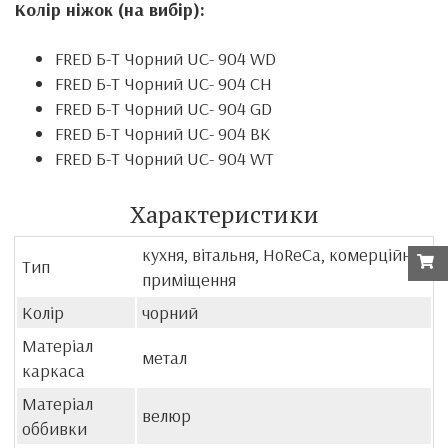
Колір ніжок (на вибір):
FRED Б-Т Чорний UC-
904
WD
FRED Б-Т Чорний UC-
904
CH
FRED Б-Т Чорний UC-
904
GD
FRED Б-Т Чорний UC-
904
BK
FRED Б-Т Чорний UC-
904
WT
Характеристики
кухня, вітальня, HoReCa, комерційні
Тип
приміщення
Колір
чорний
Матеріал
метал
каркаса
Матеріал
велюр
оббивки