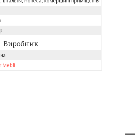
, вітальня, HoReCa, комерційні приміщення
й
л
р
Виробник
їна
r Mebli