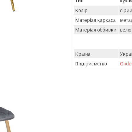
Тип
кухня
Колір
сіри
Матеріал каркаса
мета
Матеріал оббивки
велю
Країна
Укра
Підприємство
Onde