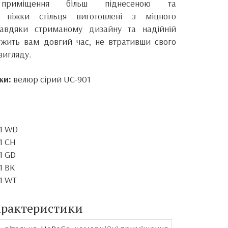
приміщення більш піднесеною та
 ніжки стільця виготовлені з міцного
Завдяки стриманому дизайну та надійній
лужить вам довгий час, не втративши свого
вигляду.
ки:
велюр сірий UC-901
01 WD
1 CH
1 GD
1 BK
01 WT
арактеристики