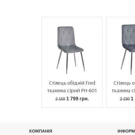
Стілець обідній Fred
Стілець о
тканина сірий PH-601
тканина с
1 799 грн.
1 
2 159
2 230
КОМПАНІЯ
ІНФОРМ