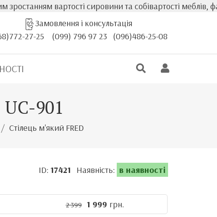
анням вартості сировини та собівартості меблів, фактичн
Замовлення і консультація
68)772-27-25
(099) 796 97 23
(096)486-25-08
НОСТІ
й UC-901
Стілець м'який FRED
ID:
17421
Наявність:
в наявності
1 999
грн.
2 399