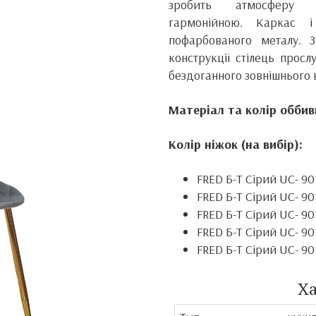
зробить атмосферу 
гармонійною.
Каркас і
пофарбованого металу.
конструкції стілець прос
бездоганного зовнішнього 
Матеріал та колір оббив
Колір ніжок (на вибір):
FRED Б-Т Сірий UC- 9
FRED Б-Т Сірий UC- 90
FRED Б-Т Сірий UC- 90
FRED Б-Т Сірий UC- 90
FRED Б-Т Сірий UC- 9
Х