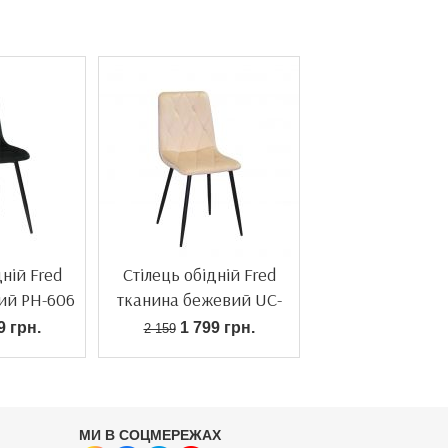
дній Fred
Стілець обідній Fred
ий PH-606
тканина бежевий UC-
902
9 грн.
1 799 грн.
2 159
МИ В СОЦМЕРЕЖАХ