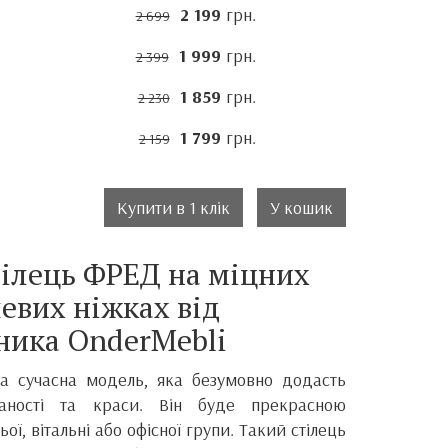
2 199
грн.
2 699
1 999
грн.
2 399
1 859
грн.
2 230
1 799
грн.
2 159
Купити в 1 клік
У кошик
ілець ФРЕД на міцних
евих ніжках від
ника
OnderMebli
та сучасна модель, яка безумовно додасть
каності та краси.
Він
буде прекрасною
ої, вітальні або офісної групи. Такий стілець