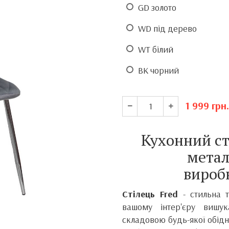
GD золото
WD під дерево
WT білий
BK чорний
1 999
грн.
Кухонний ст
метал
вироб
Стілець Fred
- стильна 
вашому інтер'єру вишу
складовою будь-якої обіднь