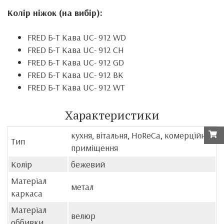
Колір ніжок (на вибір):
FRED Б-Т Кава UC- 912 WD
FRED Б-Т Кава UC- 912 CH
FRED Б-Т Кава UC- 912 GD
FRED Б-Т Кава UC- 912 BK
FRED Б-Т Кава UC- 912 WT
Характеристики
кухня, вітальня, HoReCa, комерційні
Тип
приміщення
Колір
бежевий
Матеріал
метал
каркаса
Матеріал
велюр
оббивки