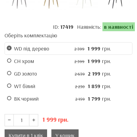
ID:
17419
Наявність:
в наявності
Оберіть комплектацію
WD під дерево
1 999
грн.
2 399
CH хром
1 999
грн.
2 399
GD золото
2 199
грн.
2 639
WT білий
1 859
грн.
2 230
BK чорний
1 799
грн.
2 159
1 999
грн.
Купити в 1 клік
У кошик