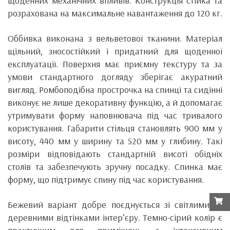
щоденних механічних впливів. Конструкція стійка та
розрахована на максимальне навантаження до 120 кг.
Оббивка виконана з вельветової тканини. Матеріал
щільний, зносостійкий і придатний для щоденної
експлуатації. Поверхня має приємну текстуру та за
умови стандартного догляду зберігає акуратний
вигляд. Ромбоподібна прострочка на спинці та сидінні
виконує не лише декоративну функцію, а й допомагає
утримувати форму наповнювача під час тривалого
користування. Габарити стільця становлять 900 мм у
висоту, 440 мм у ширину та 520 мм у глибину. Такі
розміри відповідають стандартній висоті обідніх
столів та забезпечують зручну посадку. Спинка має
форму, що підтримує спину під час користування.
Бежевий варіант добре поєднується зі світлими та
деревними відтінками інтер’єру. Темно-сірий колір є