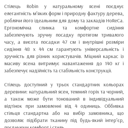
Стілець Robin у натуральному ясені поєднує
елегантність м’яких форм і природну фактуру дерева,
роблячи його ідеальним для дому та закладів HoReCa.
Ергономічна спинка та комфортне сидіння
забезпечують зручну посадку протягом тривалого
часу, а висота посадки 47 см і внутрішні розміри
сидіння 48 х 44 см гарантують універсальність і
зручність для різних користувачів. Міцний каркас із
масиву ясена витримує навантаження до 140 кг і
забезпечує надійність та стабільність конструкції.
Стілець доступний у трьох стандартних кольорах
деревини: натуральний ясен, темний горіх та чорний,
а також може бути тонований в індивідуальний
відтінок при замовленні від 4 одиниць. Оббивка
стільця стандартна або на вибір замовника, що
дозволяє підібрати тканину під будь-який інтер’єр,
поєднуючи комфорт і стиль.