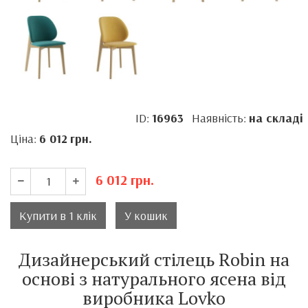
ID:
16963
Наявність:
на складі
Ціна:
6 012
грн.
6 012
грн.
Купити в 1 клік
У кошик
Дизайнерський стілець Robin на
основі з натурального ясена від
виробника Lovko