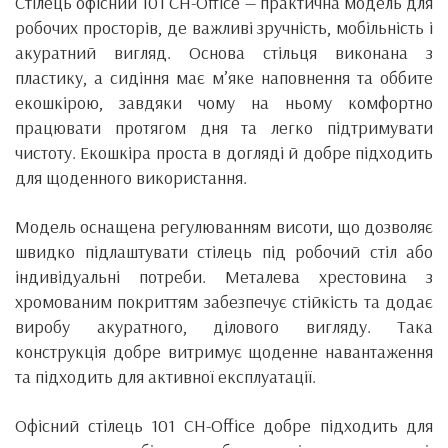
Стілець офісний 101 CH-Office — практична модель для
робочих просторів, де важливі зручність, мобільність і
акуратний вигляд. Основа стільця виконана з
пластику, а сидіння має м’яке наповнення та оббите
екошкірою, завдяки чому на ньому комфортно
працювати протягом дня та легко підтримувати
чистоту. Екошкіра проста в догляді й добре підходить
для щоденного використання.
Модель оснащена регулюванням висоти, що дозволяє
швидко підлаштувати стілець під робочий стіл або
індивідуальні потреби. Металева хрестовина з
хромованим покриттям забезпечує стійкість та додає
виробу акуратного, ділового вигляду. Така
конструкція добре витримує щоденне навантаження
та підходить для активної експлуатації.
Офісний стілець 101 CH-Office добре підходить для