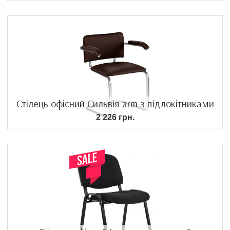
Стілець офісний Сильвія arm з підлокітниками
2 226 грн.