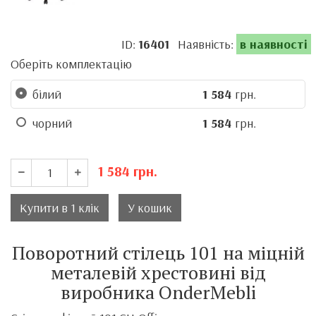
ID:
16401
Наявність:
в наявності
Оберіть комплектацію
білий
1 584
грн.
чорний
1 584
грн.
1 584
грн.
Купити в 1 клік
У кошик
Поворотний стілець 101 на міцній
металевій хрестовині від
виробника OnderMebli