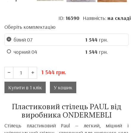
ID:
16390
Наявність:
на складі
Оберіть комплектацію
білий 07
1 544
грн.
чорний 04
1 544
грн.
1 544
грн.
Купити в 1 клік
У кошик
Пластиковий стілець PAUL від
виробника ONDERMEBLI
Стілець пластиковий Paul — легкий, міцний і
універсальний стілець, створений для широкого кола