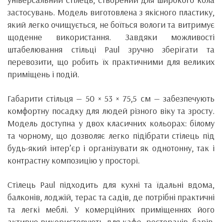
застосувань. Модель виготовлена з якісного пластику,
який легко очищується, не боїться вологи та витримує
щоденне використання. Завдяки можливості
штабелювання стільці Paul зручно зберігати та
перевозити, що робить їх практичними для великих
приміщень і подій.
Габарити стільця — 50 × 53 × 75,5 см — забезпечують
комфортну посадку для людей різного віку та зросту.
Модель доступна у двох класичних кольорах: білому
та чорному, що дозволяє легко підібрати стілець під
будь-який інтер’єр і організувати як однотонну, так і
контрастну композицію у просторі.
Стілець Paul підходить для кухні та їдальні вдома,
балконів, лоджій, терас та садів, де потрібні практичні
та легкі меблі. У комерційних приміщеннях його
активно використовують для кафе, ресторанів, барів,