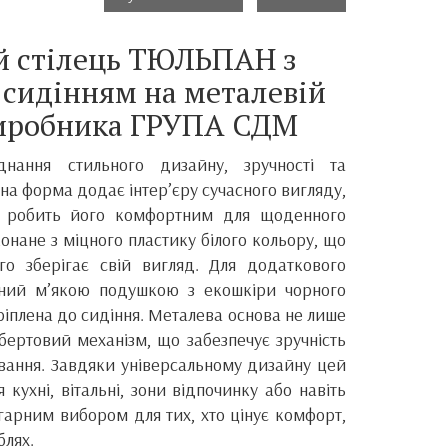
й стілець ТЮЛЬПАН з
сидінням на металевій
виробника ГРУПА СДМ
нання стильного дизайну, зручності та
ена форма додає інтер’єру сучасного вигляду,
я робить його комфортним для щоденного
онане з міцного пластику білого кольору, що
го зберігає свій вигляд. Для додаткового
ений м’якою подушкою з екошкіри чорного
ріплена до сидіння. Металева основа не лише
обертовий механізм, що забезпечує зручність
ування. Завдяки універсальному дизайну цей
 кухні, вітальні, зони відпочинку або навіть
е гарним вибором для тих, хто цінує комфорт,
блях.