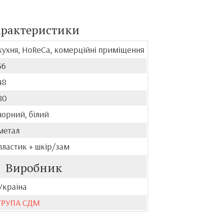
арактеристики
кухня, HoReCa, комерційні приміщення
56
48
80
чорний, білий
метал
пластик + шкір/зам
Виробник
Україна
ГРУПА СДМ