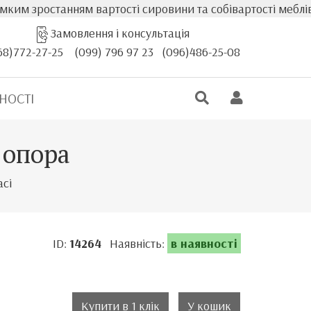
танням вартості сировини та собівартості меблів, фактич
Замовлення і консультація
68)772-27-25
(099) 796 97 23
(096)486-25-08
НОСТІ
 опора
асі
ID:
14264
Наявність:
в наявності
Купити в 1 клік
У кошик