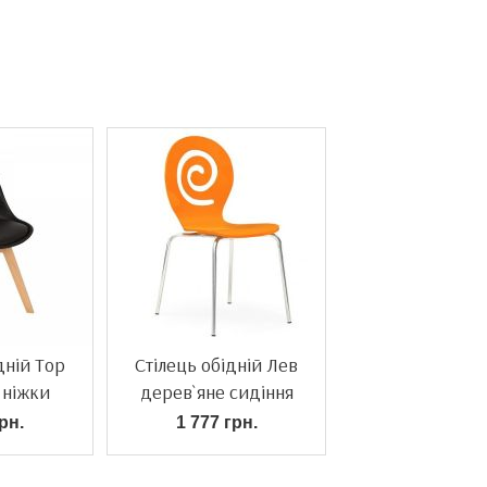
дній Тор
Стілець обідній Лев
 ніжки
дерев`яне сидіння
рн.
1 777 грн.