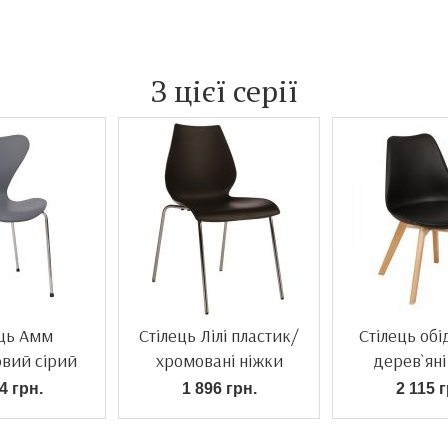
З цієї серії
ець Амм
Стілець Лілі пластик/
Стілець обі
овий сірий
хромовані ніжки
дерев`яні
4 грн.
1 896 грн.
2 115 г