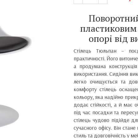
Поворотни
пластиковим 
опорі від 
Стілець Тюльпан – поєд
практичності. Його витонч
а продумана конструкці
використання. Сидіння вик
легко очищується та дов
комфорту стілець оснащ
кольору, яка надійно прик
додає стійкості, а й має 
під час посадки та перес
стілець чудово підійде для
сучасного офісу. Він стан
стиль та довговічність у ме