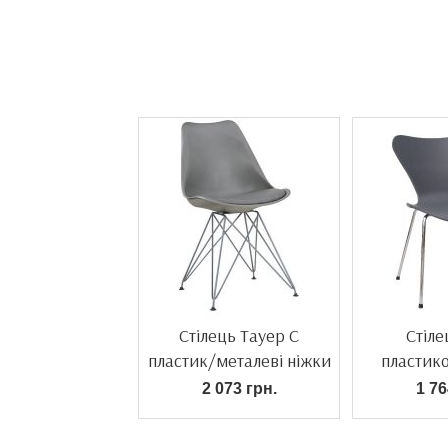
Стілець Тауер С
Стіл
пластик/металеві ніжки
пластик
2 073 грн.
1 76