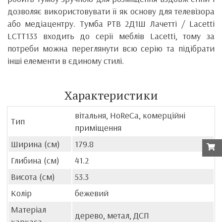
дозволяє використовувати її як основу для телевізора
або медіацентру. Тумба РТВ 2Д1Ш Лачетті / Lacetti
LCTT133 входить до серії меблів Lacetti, тому за
потреби можна переглянути всю серію та підібрати
інші елементи в єдиному стилі.
Характеристики
вітальня, HoReCa, комерційні
Тип
приміщення
Ширина (см)
179.8
Глибина (см)
41.2
Висота (см)
53.3
Колір
бежевий
Матеріал
дерево, метал, ДСП
каркаса