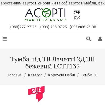
останням вартості сировини та собівартості меблів, факт
укр
рус
(068)772-27-25
(099) 796 97 23
(096)486-25-08
Тумба під ТВ Лачетті 2Д1Ш
бежевий LCTT133
Головна
Каталог
Корпусні меблі
Тумби ТВ