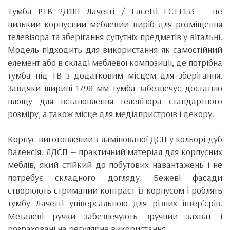
Тумба РТВ 2Д1Ш Лачетті / Lacetti LCTT133 — це
низький корпусний меблевий виріб для розміщення
телевізора та зберігання супутніх предметів у вітальні.
Модель підходить для використання як самостійний
елемент або в складі меблевої композиції, де потрібна
тумба під ТВ з додатковим місцем для зберігання.
Завдяки ширині 1798 мм тумба забезпечує достатню
площу для встановлення телевізора стандартного
розміру, а також місце для медіапристроїв і декору.
Корпус виготовлений з ламінованої ДСП у кольорі дуб
Валенсія. ЛДСП — практичний матеріал для корпусних
меблів, який стійкий до побутових навантажень і не
потребує складного догляду. Бежеві фасади
створюють стриманий контраст із корпусом і роблять
тумбу Лачетті універсальною для різних інтер’єрів.
Металеві ручки забезпечують зручний захват і
розраховані на регулярне використання.