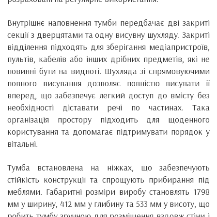
Внутрішнє наповнення тумби передбачає дві закриті
секції з дверцятами та одну висувну шухляду. Закриті
відділення підходять для зберігання медіапристроїв,
пультів, кабелів або інших дрібних предметів, які не
повинні бути на видноті. Шухляда зі спрямовуючими
повного висування дозволяє повністю висувати її
вперед, що забезпечує легкий доступ до вмісту без
необхідності діставати речі по частинах. Така
організація простору підходить для щоденного
користування та допомагає підтримувати порядок у
вітальні.
Тумба встановлена на ніжках, що забезпечують
стійкість конструкції та спрощують прибирання під
меблями. Габаритні розміри виробу становлять 1798
мм у ширину, 412 мм у глибину та 533 мм у висоту, що
робить тумбу зручною для розміщення вздовж стіни і