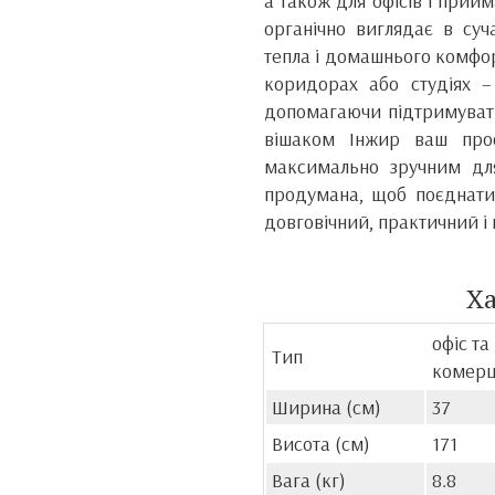
а також для офісів і прий
органічно виглядає в суч
тепла і домашнього комфорт
коридорах або студіях –
допомагаючи підтримувати
вішаком Інжир ваш прос
максимально зручним дл
продумана, щоб поєднати 
довговічний, практичний і
Х
офіс та
Тип
комерц
Ширина (см)
37
Висота (см)
171
Вага (кг)
8.8