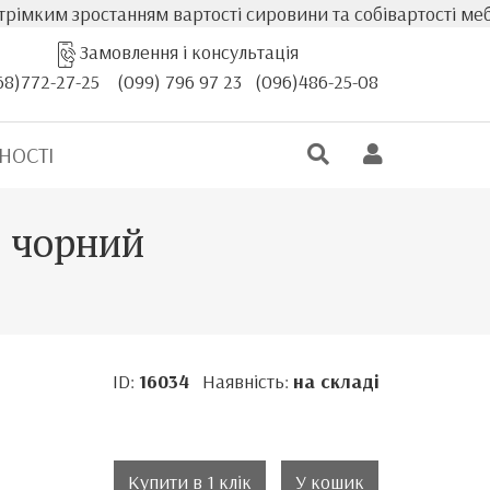
мким зростанням вартості сировини та собівартості меблів
Замовлення і консультація
68)772-27-25
(099) 796 97 23
(096)486-25-08
НОСТІ
л чорний
ID:
16034
Наявність:
на складі
Купити в 1 клік
У кошик