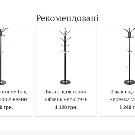
Рекомендовані
логовий Глід
Вішак підлоговий
Вішак під
 коричневий
Ялівець VKY-6292B
Черемха V
чорний
коричн
0 грн.
1 120 грн.
1 240 г