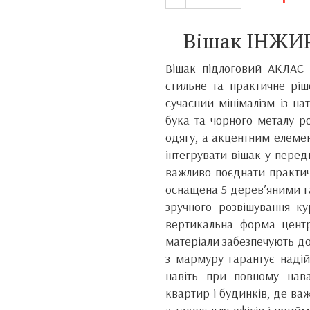
Вішак ІНЖИР
Вішак підлоговий АКЛАС 
стильне та практичне ріш
сучасний мінімалізм із н
бука та чорного металу р
одягу, а акцентним елемен
інтегрувати вішак у передп
важливо поєднати практичн
оснащена 5 дерев’яними г
зручного розвішування ку
вертикальна форма центр
матеріали забезпечують дов
з мармуру гарантує надій
навіть при повному нав
квартир і будинків, де ва