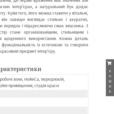
малень, де перше враження має значення. Він
асних інтер’єрах, а натуральний бук додає
у. Крім того, його можна ставити у вітальні,
 він завжди виглядає стильно і акуратно,
 порядок і підкреслюючи смак власника. З
тір стане організованішим, стильнішим і
я щоденного використання. Кожна деталь
функціональність із естетикою та створити
 красивий предмет інтер’єру.
арактеристики
к
о
 робочі зони, HoReCa, передпокій,
ш
ійні приміщення, студія краси
и
к