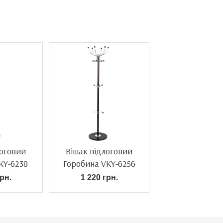
логовий
Вішак підлоговий
KY-6238
Горобина VKY-6256
евий
коричневий
рн.
1 220 грн.