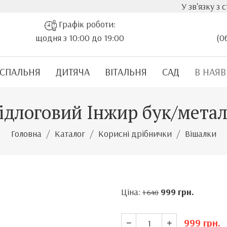
У зв'язку з стрі
Графік роботи:
щодня з 10:00 до 19:00
(0
СПАЛЬНЯ
ДИТЯЧА
ВІТАЛЬНЯ
САД
В НАЯВ
ідлоговий Інжир бук/мета
Головна
Каталог
Корисні дрібнички
Вішалки
Ціна:
999
грн.
1 640
999
грн.