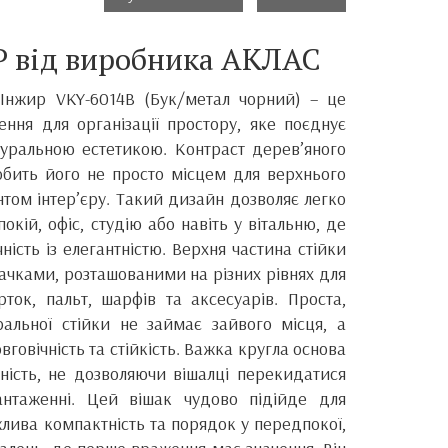
 від виробника АКЛАС
Інжир VKY-6014B (Бук/метал чорний) – це
ення для організації простору, яке поєднує
атуральною естетикою. Контраст дерев’яного
обить його не просто місцем для верхнього
том інтер’єру. Такий дизайн дозволяє легко
окій, офіс, студію або навіть у вітальню, де
ість із елегантністю. Верхня частина стійки
ачками, розташованими на різних рівнях для
рток, пальт, шарфів та аксесуарів. Проста,
альної стійки не займає зайвого місця, а
говічність та стійкість. Важка кругла основа
ність, не дозволяючи вішалці перекидатися
антаженні. Цей вішак чудово підійде для
жлива компактність та порядок у передпокої,