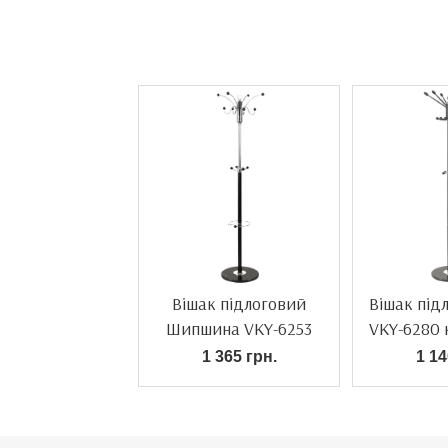
Вішак підлоговий
Вішак під
Шипшина VKY-6253
VKY-6280
чорний
1 365 грн.
1 14