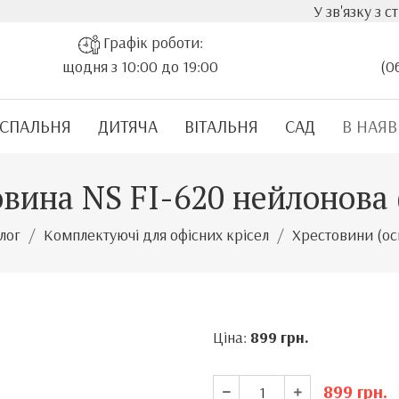
У зв'язку з стрім
Графік роботи:
щодня з 10:00 до 19:00
(0
СПАЛЬНЯ
ДИТЯЧА
ВІТАЛЬНЯ
САД
В НАЯВ
вина NS FI-620 нейлонова 
лог
Комплектуючі для офісних крісел
Хрестовини (ос
Ціна:
899
грн.
899
грн.