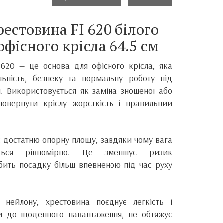
естовина FI 620 білого
офісного крісла 64.5 см
620 — це основа для офісного крісла, яка
льність, безпеку та нормальну роботу під
 Використовується як заміна зношеної або
овернути кріслу жорсткість і правильний
є достатню опорну площу, завдяки чому вага
яється рівномірно. Це зменшує ризик
обить посадку більш впевненою під час руху
о нейлону, хрестовина поєднує легкість і
ий до щоденного навантаження, не обтяжує