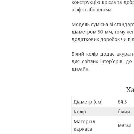
конструкцію крісла та доб
в офісі або вдома.
Модель сумісна зі станда
діаметром 50 мм, тому лег
додаткових доробок чи пі
Білий колір додає акурат
для світлих інтер’єрів, д
дизайн.
Х
Діаметр (см)
64.5
Колір
білий
Матеріал
метал
каркаса