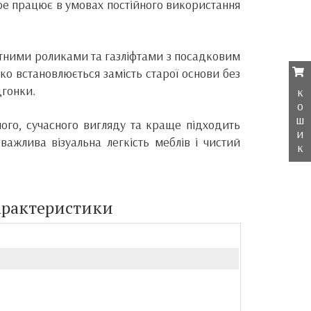
ре працює в умовах постійного використання
ртними роликами та газліфтами з посадковим
ко встановлюється замість старої основи без
дгонки.
к
о
ш
ного, сучасного вигляду та краще підходить
и
е важлива візуальна легкість меблів і чистий
к
арактеристики