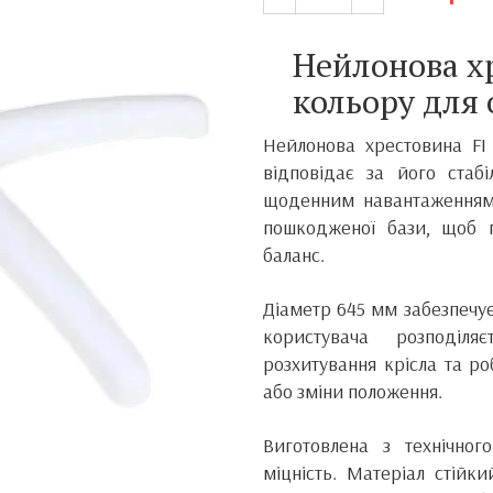
Нейлонова хр
кольору для 
Нейлонова хрестовина FI 
відповідає за його стабі
щоденним навантаженням.
пошкодженої бази, щоб п
баланс.
Діаметр 645 мм забезпечу
користувача розподіл
розхитування крісла та р
або зміни положення.
Виготовлена з технічног
міцність. Матеріал стійк