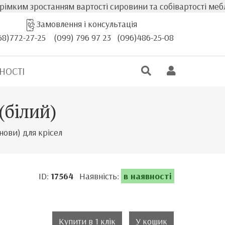
ким зростанням вартості сировини та собівартості меблів
Замовлення і консультація
68)772-27-25
(099) 796 97 23
(096)486-25-08
НОСТІ
(білий)
нови) для крісел
ID:
17564
Наявність:
в наявності
Купити в 1 клік
У кошик