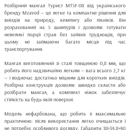
Розбірний мангал Турист MT5F-08 від українського
бренду Mzavod — це легке та компактне рішення для
виїздів на природу, кемпінгу або пікніків. Він
розрахований на 5 шампурів і дозволяє готувати
невеликі порції страв без зайвих труднощів, при
цьому не займаючи багато місця під час
транспортування.
Мангал виготовлений зі сталі товщиною 0,8 мм, що
робить його надзвичайно легким — вага всього 2,7 кг
— і водночас достатньо міцним для коротких виїздів.
Розбірна конструкція дозволяє швидко скласти або
розібрати мангал, а комплект ніжок забезпечує
стійкість на будь-якій поверхні.
Модель нефарбована, що робить її максимально
практичною: після використання легко очищається і
не потребує особливого догляду. Габарити 38×34,8×40