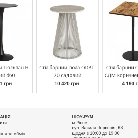
ий Тюльпан H
Стіл барний Ізола ODBT-
Стіл барний 
ий d60
20 садовий
СДМ коричнев
1 грн.
10 420 грн.
4 190 г
АЦІЯ
ШОУ-РУМ
ити
м.Рівне
вул. Василя Червонія, 63
а
щодня з 10:00 до 19:00
ння та обмін