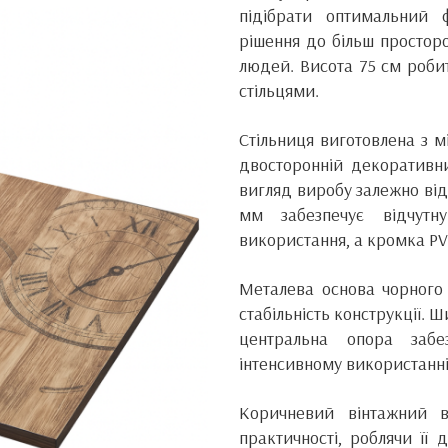
підібрати оптимальний
рішення до більш простор
людей. Висота 75 см робит
стільцями.
Стільниця виготовлена з 
двосторонній декоративн
вигляд виробу залежно від
мм забезпечує відчутн
використання, а кромка PV
Металева основа чорного
стабільність конструкції. 
центральна опора забе
інтенсивному використанні
Коричневий вінтажний в
практичності, роблячи її 