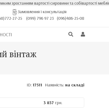
анням вартості сировини та собівартості меблів, фактичн
Замовлення і консультація
68)772-27-25
(099) 796 97 23
(096)486-25-08
НОСТІ
ий вінтаж
ID:
17511
Наявність:
на складі
3 837
грн.