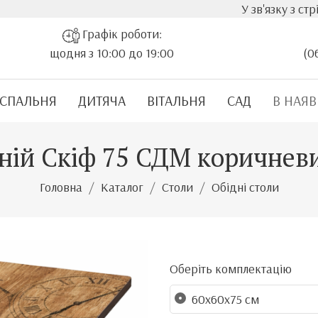
У зв'язку з стрімким зрост
Графік роботи:
щодня з 10:00 до 19:00
(0
СПАЛЬНЯ
ДИТЯЧА
ВІТАЛЬНЯ
САД
В НАЯВ
дній Скіф 75 СДМ коричнев
Головна
Каталог
Столи
Обідні столи
Оберіть комплектацію
60х60х75 см