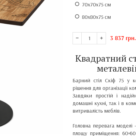
70х70х75 см
80х80х75 см
3 837
грн.
Квадратний ст
металеві
Барний стіл Скіф 75 у к
рішення для організації ко
Завдяки простій і надійн
домашні кухні, так і в ко
витривалість меблів.
Головна перевага моделі —
площу приміщення: 60×60