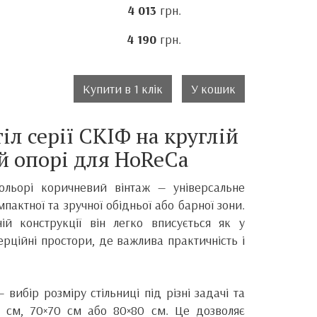
4 013
грн.
4 190
грн.
Купити в 1 клік
У кошик
іл серії СКІФ на круглій
й опорі для HoReCa
ольорі коричневий вінтаж — універсальне
мпактної та зручної обідньої або барної зони.
ій конструкції він легко вписується як у
мерційні простори, де важлива практичність і
 вибір розміру стільниці під різні задачі та
 см, 70×70 см або 80×80 см. Це дозволяє