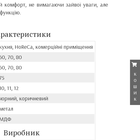
 комфорт, не вимагаючи зайвої уваги, але
 функцію.
арактеристики
кухня, HoReCa, комерційні приміщення
60, 70, 80
60, 70, 80
к
75
о
ш
10, 11, 12
и
чорний, коричневий
к
метал
МДФ
Виробник