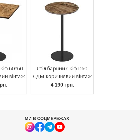
Скіф 60*60
Стіл барний Скіф D60
ий вінтаж
СДМ коричневий вінтаж
рн.
4 190 грн.
МИ В СОЦМЕРЕЖАХ