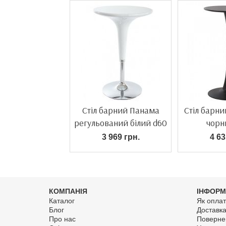
Стіл барний Панама
Стіл барн
регульований білий d60
чорн
3 969 грн.
4 63
КОМПАНІЯ
ІНФОРМ
Каталог
Як оплат
Блог
Доставк
Про нас
Поверне