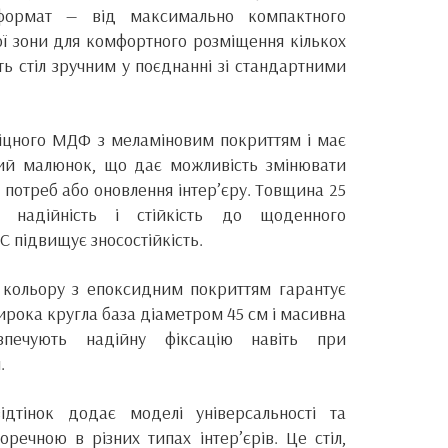
 формат — від максимально компактного
ої зони для комфортного розміщення кількох
ь стіл зручним у поєднанні зі стандартними
міцного МДФ з меламіновим покриттям і має
ий малюнок, що дає можливість змінювати
 потреб або оновлення інтер’єру. Товщина 25
у надійність і стійкість до щоденного
C підвищує зносостійкість.
 кольору з епоксидним покриттям гарантує
Широка кругла база діаметром 45 см і масивна
зпечують надійну фіксацію навіть при
.
ідтінок додає моделі універсальності та
доречною в різних типах інтер’єрів. Це стіл,