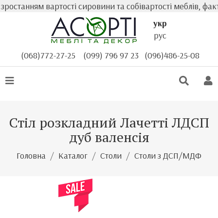
станням вартості сировини та собівартості меблів, факти
укр
рус
(068)772-27-25
(099) 796 97 23
(096)486-25-08
Стіл розкладний Лачетті ЛДСП
дуб валенсія
Головна
Каталог
Столи
Столи з ДСП/МДФ