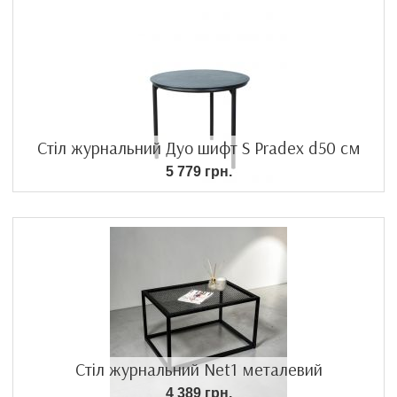
Стіл журнальний Дуо шифт S Pradex d50 см
5 779 грн.
Стіл журнальний Net1 металевий
4 389 грн.