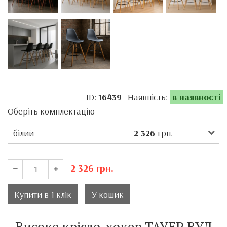
ID:
16439
Наявність:
в наявності
Оберіть комплектацію
білий
2 326
грн.
2 326
грн.
Купити в 1 клік
У кошик
Високе крісло-хокер ТАУЕР ВУД