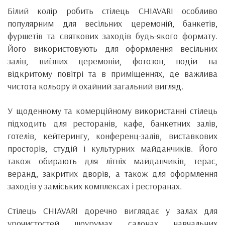
Білий колір робить стілець CHIAVARI особливо
популярним для весільних церемоній, банкетів,
фуршетів та святкових заходів будь-якого формату.
Його використовують для оформлення весільних
залів, виїзних церемоній, фотозон, подій на
відкритому повітрі та в приміщеннях, де важлива
чистота кольору й охайний загальний вигляд.
У щоденному та комерційному використанні стілець
підходить для ресторанів, кафе, банкетних залів,
готелів, кейтерингу, конференц-залів, виставкових
просторів, студій і культурних майданчиків. Його
також обирають для літніх майданчиків, терас,
веранд, закритих дворів, а також для оформлення
заходів у заміських комплексах і ресторанах.
Стілець CHIAVARI доречно виглядає у залах для
урочистостей, шоурумах, салонах, навчальних