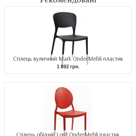
Стілець вуличний Mark OnderMebli пластик
1 892 грн.
Стілець обідній Lord OnderMebli пластик