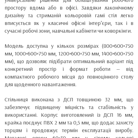
простору вдома або в офісі. Завдяки лаконічному
дизайну та стриманій кольоровій гамі стіл легко
вписується як у класичні офісні інтер’єри, так і в
сучасні робочі зони, навчальні кабінети чи коворкінги.
Модель доступна у кількох розмірах (800×600×750
мм, 1000×600×750 мм, 1200×600×750 мм, 1400×600×750
мм), що дозволяє підібрати оптимальний варіант під
конкретний простір і формат роботи — від
компактного робочого місця до повноцінного столу
для щоденного навантаження.
Стільниця виконана з ДСП товщиною 32 мм, що
забезпечує підвищену міцність та стабільність у
використанні. Корпус виготовлений із ДСП 16 мм,
крайка поєднує ПВХ 2 мм та 0,5 мм, що додає захисту
торцям і продовжує термін експлуатації виробу.
Металеві опори 60×30 мм у сірому кольорі