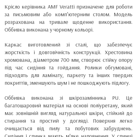
Крісло керівника AMF Veratti призначене для роботи
за письмовим або комп’ютерним столом. Модель
розрахована на тривале щоденне використання.
Оббивка виконана у чорному кольорі.
Каркас виготовлений зі сталі, що забезпечує
жорсткість і довговічність конструкції. Хрестовина
хромована, діаметром 700 мм, створює стійку опору
під час сидіння та гойдання. Ролики обгумовані,
підходять для ламінату, паркету та інших твердих
покриттів, зменшують шум і не пошкоджують підлогу.
Оббивка виконана зі шкірозамінника PU. Це
багатошаровий матеріал на основі поліуретану, який
має зовнішній вигляд натуральної шкіри, стійкий до
стирання та простий у догляді. Поверхня легко
очищається від пилу та побутових забруднень.
Сидіння і спинка мають м’яке наповнення. У спинці